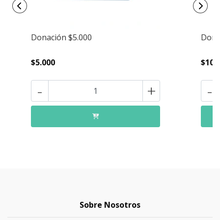
Donación $5.000
Dona
$5.000
$10.
-
+
-
Sobre Nosotros