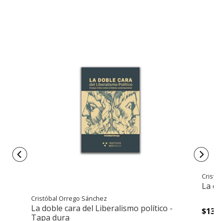
Cristó
La do
Cristóbal Orrego Sánchez
La doble cara del Liberalismo político -
$13.
Tapa dura