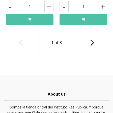
-
+
-
+
1
of
3
About us
Somos la tienda oficial del Instituto Res Publica. Y porque
queremos que Chile sea un país justo y libre, fundado en los