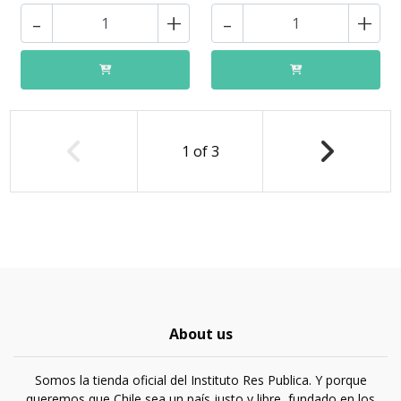
-
+
-
+
1
of
3
About us
Somos la tienda oficial del Instituto Res Publica. Y porque
queremos que Chile sea un país justo y libre, fundado en los