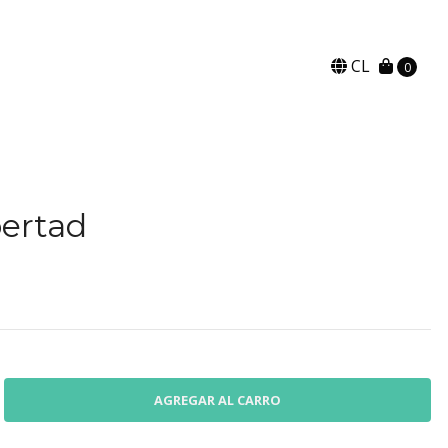
CL
0
bertad