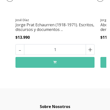
José Díaz
Jorge 
Jorge Prat Echaurren (1918-1971). Escritos,
Abort
discursos y documentos ...
derec
$13.990
$11.
-
+
Sobre Nosotros