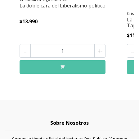
La doble cara del Liberalismo político
Cristó
La do
$13.990
Tapa
$15.
-
+
-
Sobre Nosotros
Somos la tienda oficial del Instituto Res Publica. Y porque