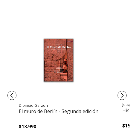
Joaqu
Dionisio Garzón
Histo
El muro de Berlín - Segunda edición
$15.
$13.990